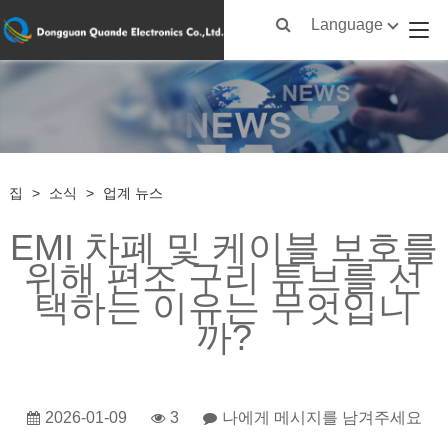
Language
집
>
소식
>
업계 뉴스
EMI 차폐 및 케이블 보호를
위해 편조 구리 튜브를 선
택하는 이유는 무엇입니
까?
2026-01-09
3
나에게 메시지를 남겨주세요