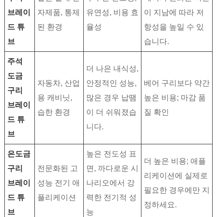
브레이
자제품, 통제
유연성, 비용 효
이 지남에 따라 저
드 튜
된 환경
율성
항성을 높일 수 있
브
습니다.
주석
더 나은 내식성,
도금
자동차, 산업
안정적인 성능,
베어 구리보다 약간
구리
용 캐비닛,
많은 경우 납땜
높은 비용; 마감 품
브레이
습한 환경
이 더 쉬워졌습
질 확인
드 튜
니다.
브
은도금
높은 전도성 표
더 높은 비용; 애플
구리
전문화된 고
면, 까다로운 시
리케이션에 실제로
브레이
성능 전기 애
나리오에서 강
필요한 경우에만 지
드 튜
플리케이션
력한 전기적 성
정하세요.
브
능