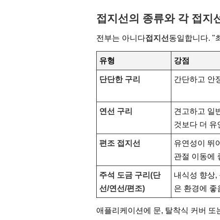
접지선의 종류와 각 접지
전부는 아니다
접지선
동일합니다. "
유형
강점
단단한 구리
간단하고 안
연선 구리
견고하고 일
것보다 더 유
편조 접지선
유연성이 뛰
관절 이동에 
주석 도금 구리(단
내식성 향상,
선/연선/편조)
은 환경에 좋
애플리케이션에 문, 탈착식 커버 또는