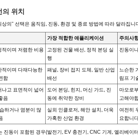
선의 위치
최상의" 선택은 움직임, 진동, 환경 및 종료 방법에 따라 달라집니다
가장 적합한 애플리케이션
주의사
정적이며 저렴한 비용
고정된 건물 배선, 정적 본딩 실
진동이나
행
반적이며 다재다능한
패널, 장비 접지 도체, 일반 산업
느슨한 
연함
배선
림프 기
어나고 표면적이 넓어
도어 본딩, 힌지, 머신 가드, 진
마모로부
좋음
동에 취약한 장비
고해야
 습하거나 염분이 많
실외 인클로저, 해안 설치, 더욱
여전히 
음
가혹한 산업 환경
요합니다
 진동이 포함된 경우(발전기, EV 충전기, CNC 기계, 엘리베이