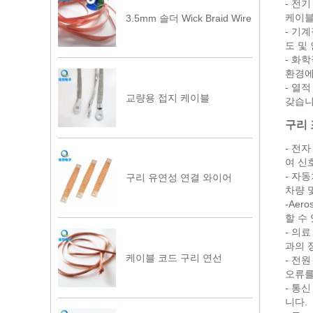
- 전
케이블
3.5mm 솔더 Wick Braid Wire
- 기
도 및
- 화
환경에
- 열
교량용 접지 케이블
갖습니
구리 
- 전
여 신
- 자
구리 유연성 연결 와이어
차량 
-Ae
할 수
- 의
과의 
케이블 코드 구리 연선
- 전
오류를
- 통
니다.