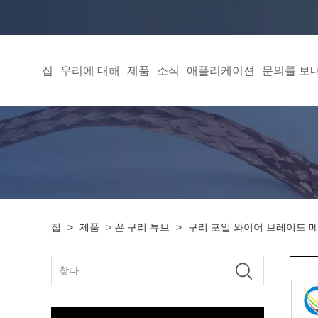
집
우리에 대해
제품
소식
애플리케이션
문의를 보
집
>
제품
>
꼰 구리 튜브
>
구리 포일 와이어 브레이드 