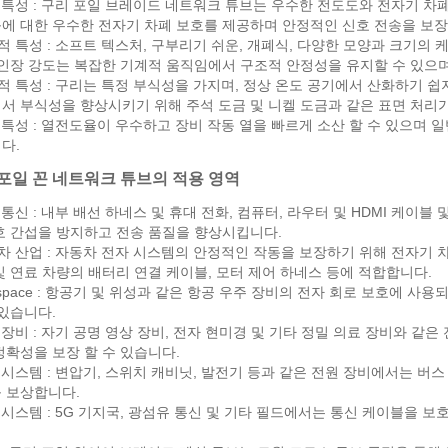
기 특성 : 구리 포일 브레이드 네트워크 튜브는 우수한 전도도와 전자기 
에 대한 우수한 전자기 차폐 보호를 제공하며 안정적인 신호 전송을 보장 
계적 특성 : 소프트 텍스처, 구부리기 쉬운, 개폐식, 다양한 모양과 크기의 
 인장 강도는 복잡한 기계적 움직임에서 구조적 안정성을 유지할 수 있으며
학적 특성 : 구리는 특정 부식성을 가지며, 정상 온도 공기에서 산화하기 
서 부식성을 향상시키기 위해 주석 도금 및 니켈 도금과 같은 표면 처리
적 특성 : 열전도율이 우수하고 장비 작동 열을 빠르게 소산 할 수 있으며 일
다.
포일 꼰 네트워크 튜브의 적용 영역
자 통신 : 내부 배선 하네스 및 휴대 전화, 컴퓨터, 라우터 및 HDMI 케이
호 간섭을 방지하고 전송 품질을 향상시킵니다.
동차 산업 : 자동차 전자 시스템의 안정적인 작동을 보장하기 위해 전자기 
및 연료 차량의 배터리 연결 케이블, 모터 제어 하네스 등에 적합합니다.
rospace : 항공기 및 위성과 같은 항공 우주 장비의 전자 회로 보호에 
 있습니다.
료 장비 : 자기 공명 영상 장비, 전자 현미경 및 기타 정밀 의료 장비와 
정확성을 보장 할 수 있습니다.
원 시스템 : 변압기, 스위치 캐비닛, 발전기 등과 같은 전원 장비에서는 버
 보상합니다.
신 시스템 : 5G 기지국, 광섬유 통신 및 기타 필드에서는 통신 케이블을