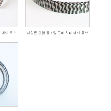
 메쉬 호스
나일론 혼합 통조림 구리 차폐 메쉬 튜브