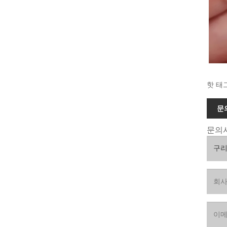
핫 태
문
문의사