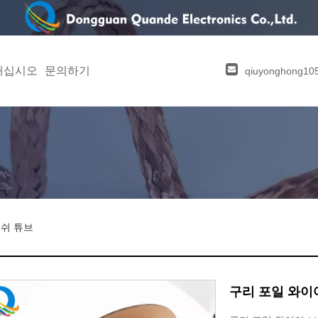
내십시오
문의하기
qiuyonghong1
메쉬 튜브
구리 포일 와이