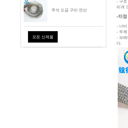
- 구
리개 
주석 도금 구리 연선
-지정
- 너
- 두께
모든 신제품
- 브
다.