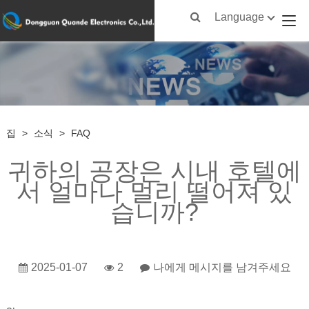
Language
집
>
소식
>
FAQ
귀하의 공장은 시내 호텔에
서 얼마나 멀리 떨어져 있
습니까?
2025-01-07
2
나에게 메시지를 남겨주세요