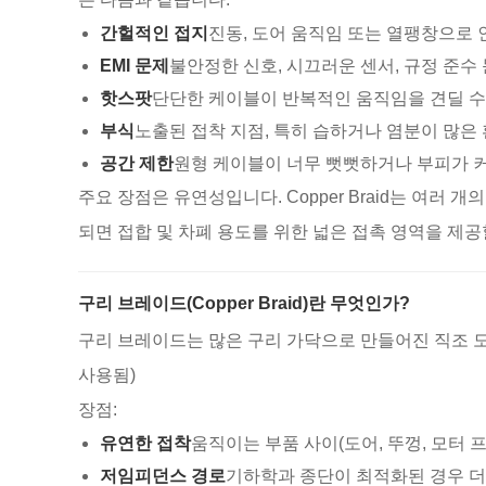
간헐적인 접지
진동, 도어 움직임 또는 열팽창으로 
EMI 문제
불안정한 신호, 시끄러운 센서, 규정 준수 
핫스팟
단단한 케이블이 반복적인 움직임을 견딜 수
부식
노출된 접착 지점, 특히 습하거나 염분이 많은
공간 제한
원형 케이블이 너무 뻣뻣하거나 부피가 커
주요 장점은 유연성입니다. Copper Braid는 여러
되면 접합 및 차폐 용도를 위한 넓은 접촉 영역을 제공
구리 브레이드(Copper Braid)란 무엇인가?
구리 브레이드는 많은 구리 가닥으로 만들어진 직조 
사용됨)
장점:
유연한 접착
움직이는 부품 사이(도어, 뚜껑, 모터 프
저임피던스 경로
기하학과 종단이 최적화된 경우 더