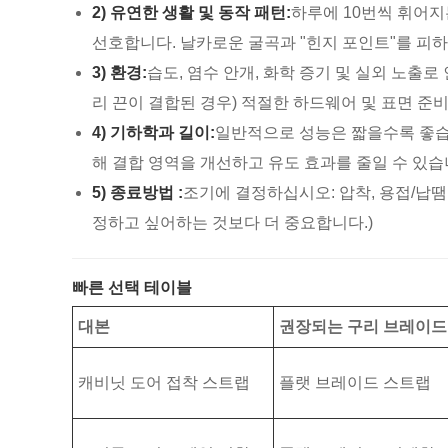
2) 유연한 생활 및 동작 패턴:
하루에 10번씩 휘어
선호합니다. 날카로운 굴곡과 "힌지 포인트"를 피
3) 환경:
습도, 염수 안개, 화학 증기 및 실외 노출
리 끈이 결합된 경우) 적절한 하드웨어 및 표면 준
4) 기하학과 길이:
일반적으로 성능은 짧을수록 좋습
해 결합 영역을 개선하고 유도 효과를 줄일 수 있습
5) 종료방법 :
조기에 결정하십시오: 압착, 용접/납땜
정하고 싶어하는 것보다 더 중요합니다.)
빠른 선택 테이블
대본
권장되는 구리 브레이드
캐비닛 도어 접착 스트랩
플랫 브레이드 스트랩