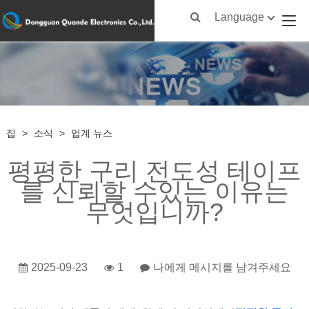
Language
집
>
소식
>
업계 뉴스
평평한 구리 전도성 테이프
를 신뢰할 수있는 이유는
무엇입니까?
2025-09-23
1
나에게 메시지를 남겨주세요