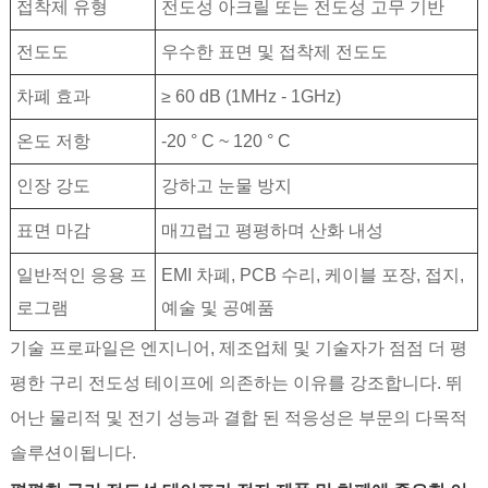
접착제 유형
전도성 아크릴 또는 전도성 고무 기반
전도도
우수한 표면 및 접착제 전도도
차폐 효과
≥ 60 dB (1MHz - 1GHz)
온도 저항
-20 ° C ~ 120 ° C
인장 강도
강하고 눈물 방지
표면 마감
매끄럽고 평평하며 산화 내성
일반적인 응용 프
EMI 차폐, PCB 수리, 케이블 포장, 접지,
로그램
예술 및 공예품
기술 프로파일은 엔지니어, 제조업체 및 기술자가 점점 더 평
평한 구리 전도성 테이프에 의존하는 이유를 강조합니다. 뛰
어난 물리적 및 전기 성능과 결합 된 적응성은 부문의 다목적
솔루션이됩니다.